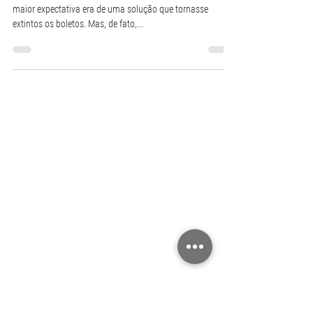
Quando o Banco Central anunciou a inovação do PIX, a
maior expectativa era de uma solução que tornasse
extintos os boletos. Mas, de fato,...