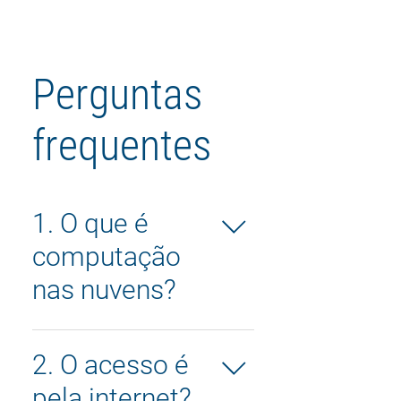
Perguntas
frequentes
1. O que é
computação
nas nuvens?
A computação nas
nuvens, em inglês
2. O acesso é
chamada de “cloud
pela internet?
computing”, é uma