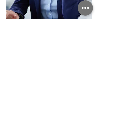
Comece Grátis!
Descubra como podemos revolucionar a
gestão do seu negócio. Nossos
consultores farão uma análise para
verificar a aderência do Deltaze ERP na
sua empresa e depois poderá iniciar
um
Teste
Gratuito por 15 dias
!
Vamos começar?
QUERO O DELTAZE
* Consulte as condições.