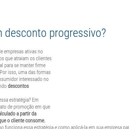
bre nós
Soluções
Planos e Preços
Depoimentos
Blo
m desconto progressivo?
e empresas ativas no 
s que atraiam os clientes 
l para se manter firme 
 Por isso, uma das formas 
nsumidor interessado no 
ndo
 descontos 
ssa estratégia? Em 
rmato de promoção em que 
lculado a partir da 
que o cliente consome. 
o funciona essa estratégia e como aplicá-la em sua empresa pa