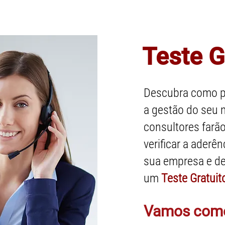
Estoques na Indústria
finan
Teste G
Descubra como p
a gestão do seu 
consultores farã
verificar a aderê
sua empresa e de
um
Teste Gratuit
Vamos com