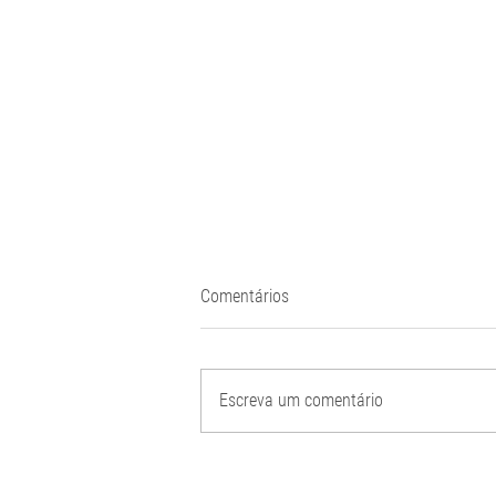
Comentários
Escreva um comentário
Impulsione Suas Vendas com o
Módulo de Consignação do