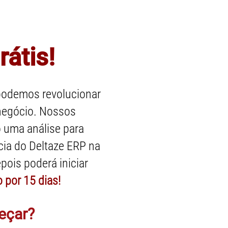
ceira para gestão de boletos
rátis!
odemos revolucionar
negócio. Nossos
o uma análise para
ncia do Deltaze ERP na
pois poderá iniciar
o por 15 dias!
eçar?