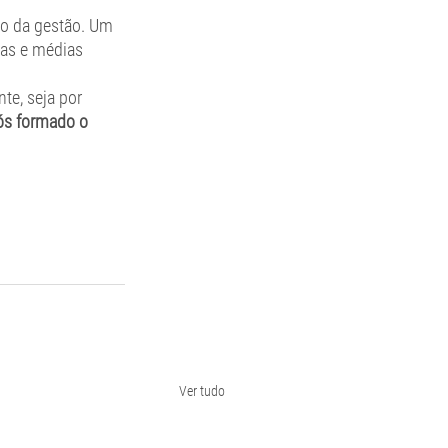
o da gestão. Um 
nas e médias 
te, seja por 
ós formado o 
Ver tudo