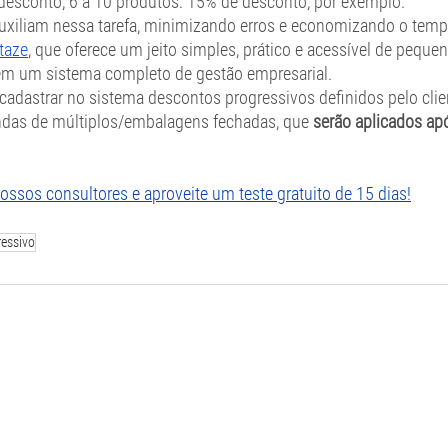
desconto; 6 a 10 produtos: 15% de desconto, por exemplo.  
uxiliam nessa tarefa, minimizando erros e economizando o temp
taze
, que oferece um jeito simples, prático e acessível de peque
m um sistema completo de gestão empresarial.
cadastrar no sistema descontos progressivos definidos pelo clien
endas de múltiplos/embalagens fechadas, que 
serão aplicados ap
ssos consultores e aproveite um teste gratuito de 15 dias!
ressivo