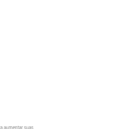
g
Contato
ra aumentar suas 